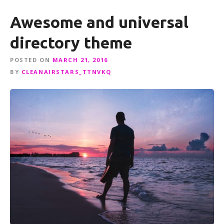
e
Awesome and universal
s
e
directory theme
n
t
POSTED ON
MARCH 21, 2016
a
BY
CLEANAIRSTARS_TTNVKQ
t
i
o
n
s