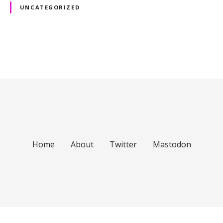
UNCATEGORIZED
P
o
s
t
s
Home
About
Twitter
Mastodon
n
a
v