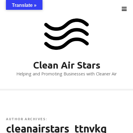
S
Translate »
k
i
p
t
o
c
o
n
Clean Air Stars
t
Helping and Promoting Businesses with Cleaner Air
e
n
t
AUTHOR ARCHIVES:
cleanairstars_ttnvkq