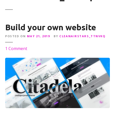
Build your own website
POSTED ON
MAY 21, 2019
BY
CLEANAIRSTARS_TTNVKQ
o
1
Comment
n
B
u
i
l
d
y
o
u
r