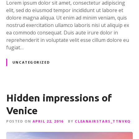
o
Lorem ipsum dolor sit amet, consectetur adipiscing
w
elit, sed do eiusmod tempor incididunt ut labore et
n
dolore magna aliqua. Ut enim ad minim veniam, quis
w
nostrud exercitation ullamco laboris nisi ut aliquip ex
e
ea commodo consequat. Duis aute irure dolor in
b
reprehenderit in voluptate velit esse cillum dolore eu
s
fugiat…
i
t
UNCATEGORIZED
e
Hidden impressions of
Venice
POSTED ON
APRIL 22, 2016
BY
CLEANAIRSTARS_TTNVKQ