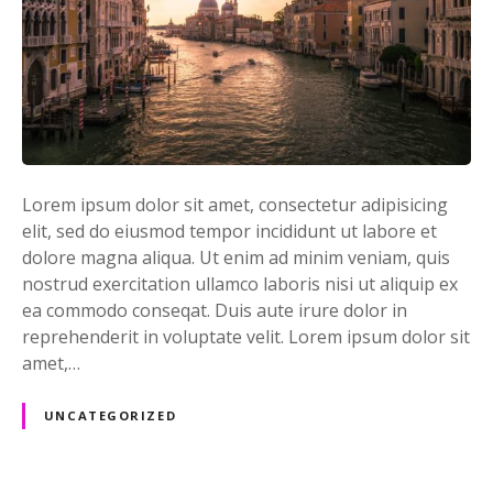
o
n
f
r
e
e
a
n
Lorem ipsum dolor sit amet, consectetur adipisicing
d
elit, sed do eiusmod tempor incididunt ut labore et
c
dolore magna aliqua. Ut enim ad minim veniam, quis
r
nostrud exercitation ullamco laboris nisi ut aliquip ex
e
ea commodo conseqat. Duis aute irure dolor in
a
reprehenderit in voluptate velit. Lorem ipsum dolor sit
t
amet,…
i
v
UNCATEGORIZED
e
p
r