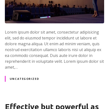
t
e
x
a
m
Lorem ipsum dolor sit amet, consectetur adipisicing
p
elit, sed do eiusmod tempor incididunt ut labore et
l
dolore magna aliqua. Ut enim ad minim veniam, quis
e
nostrud exercitation ullamco laboris nisi ut aliquip ex
ea commodo consequat. Duis aute irure dolor in
reprehenderit in voluptate velit. Lorem ipsum dolor sit
amet,…
UNCATEGORIZED
Effective but powerful as