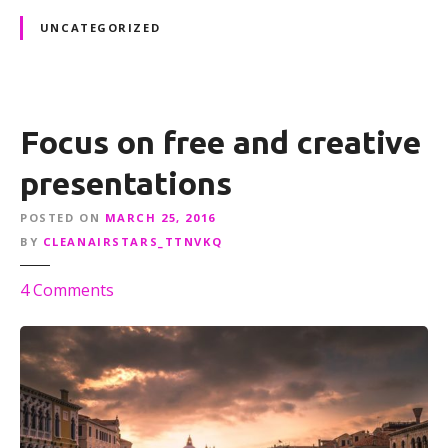
UNCATEGORIZED
Focus on free and creative
presentations
POSTED ON
MARCH 25, 2016
BY
CLEANAIRSTARS_TTNVKQ
o
4
Comments
n
F
o
c
u
s