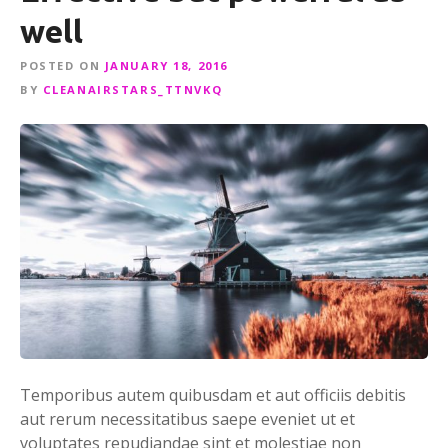
well
POSTED ON
JANUARY 18, 2016
BY
CLEANAIRSTARS_TTNVKQ
Temporibus autem quibusdam et aut officiis debitis
aut rerum necessitatibus saepe eveniet ut et
voluptates repudiandae sint et molestiae non